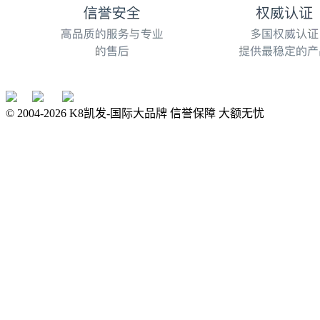
© 2004-
2026
K8凯发-国际大品牌 信誉保障 大额无忧