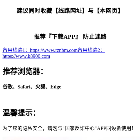
建议同时收藏【线路网址】与【本网页】
推荐『下载APP』 防止迷路
备用线路
1
：
https://www.rznbm.com
备用线路
2
：
https://www.k8900.com
推荐浏览器：
谷歌、Safari、火狐、Edge
温馨提示：
为了您的隐私安全，请勿与"国家反诈中心"APP同设备使用！