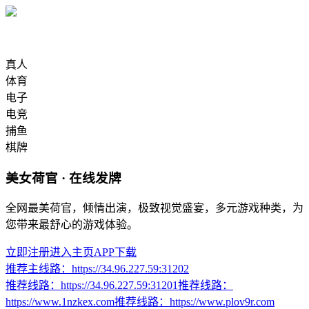
真人
体育
电子
电竞
捕鱼
棋牌
美女荷官 · 在线发牌
全网最美荷官，倾情出演，极致视觉盛宴，多元游戏种类，为
您带来最舒心的游戏体验。
立即注册
进入主页
APP下载
推荐主线路：
https://34.96.227.59:31202
推荐线路：
https://34.96.227.59:31201
推荐线路：
https://www.1nzkex.com
推荐线路：
https://www.plov9r.com